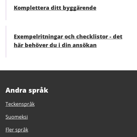
Komplettera ditt byggärende
Exempelritningar och checklistor - det
här behöver du i din ansökan
Andra språk
Teckenspråk
Suomeksi
Fler språk