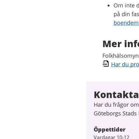
Om inte d
på din fa
boendemi
Mer in
Folkhälsomynd
Har du pr
Kontakta
Har du frågor om 
Göteborgs Stads 
Öppettider
Vardagar 10-12