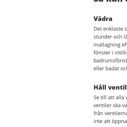
Vädra
Det enklaste s
stunder och l
matlagning eft
fönster i inti
badrumsfönste
eller badat oc
Håll venti
Se till att a
ventiler ska v
från ventilern
inte att öppn