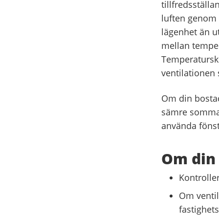
tillfredsställa
luften genom h
lägenhet än u
mellan temper
Temperaturski
ventilationen 
Om din bostad 
sämre sommart
använda fönst
Om din 
Kontroller
Om ventil
fastighet