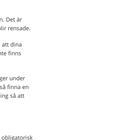
n. Det är
blir rensade.
 att dina
te finns
nger under
så finna en
ling så att
 obligatorisk