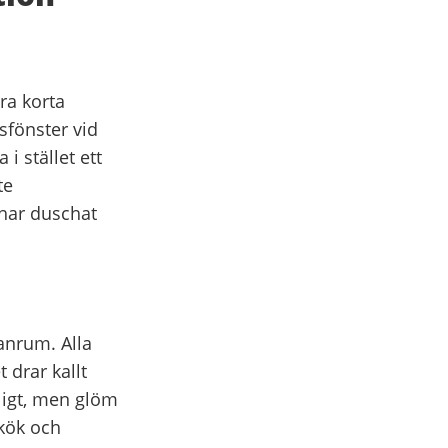
ra korta
sfönster vid
i stället ett
te
 har duschat
anrum. Alla
 drar kallt
ligt, men glöm
 kök och