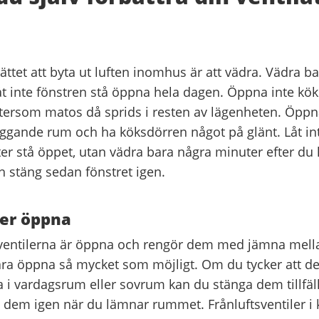
ättet att byta ut luften inomhus är att vädra. Vädra ba
åt inte fönstren stå öppna hela dagen. Öppna inte kök
ersom matos då sprids i resten av lägenheten. Öppna 
lliggande rum och ha köksdörren något på glänt. Låt in
r stå öppet, utan vädra bara några minuter efter du
h stäng sedan fönstret igen.
ler öppna
lla ventilerna är öppna och rengör dem med jämna mell
ara öppna så mycket som möjligt. Om du tycker att det
a i vardagsrum eller sovrum kan du stänga dem tillfäl
a dem igen när du lämnar rummet. Frånluftsventiler i