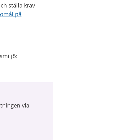
ch ställa krav
gomål på
smiljö:
ltningen via