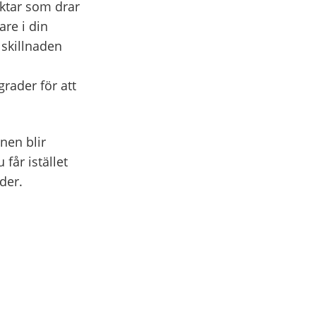
läktar som drar
are i din
skillnaden
ader för att
nen blir
får istället
der.