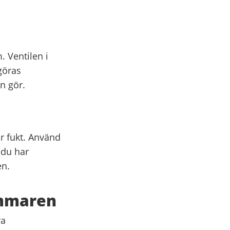
 Ventilen i
ngöras
n gör.
r fukt. Använd
 du har
en.
ommaren
ra