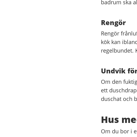
badrum ska al
Rengör
Rengör frånlu
kök kan ibland
regelbundet. 
Undvik fö
Om den fuktiga
ett duschdrap
duschat och ba
Hus med
Om du bor i e