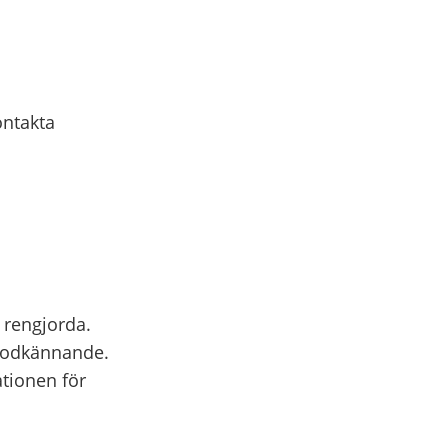
ontakta
h rengjorda.
 godkännande.
ationen för