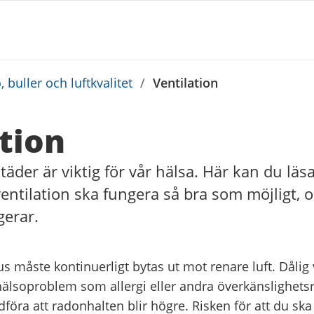
 buller och luftkvalitet
/
Ventilation
tion
städer är viktig för vår hälsa. Här kan du lä
 ventilation ska fungera så bra som möjligt, 
gerar.
 måste kontinuerligt bytas ut mot renare luft. Dålig 
 hälsoproblem som allergi eller andra överkänslighets
öra att radonhalten blir högre. Risken för att du ska 