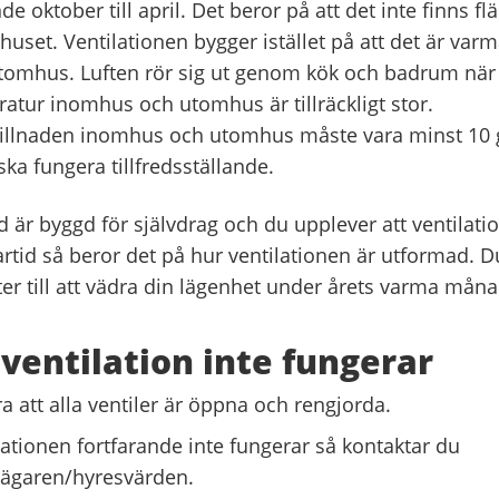
nde oktober till april. Det beror på att det inte finns f
uset. Ventilationen bygger istället på att det är varm
tomhus. Luften rör sig ut genom kök och badrum när 
atur inomhus och utomhus är tillräckligt stor.
llnaden inomhus och utomhus måste vara minst 10 gr
ska fungera tillfredsställande.
är byggd för självdrag och du upplever att ventilatio
id så beror det på hur ventilationen är utformad. Du 
er till att vädra din lägenhet under årets varma måna
ventilation inte fungerar
a att alla ventiler är öppna och rengjorda.
ationen fortfarande inte fungerar så kontaktar du
sägaren/hyresvärden.