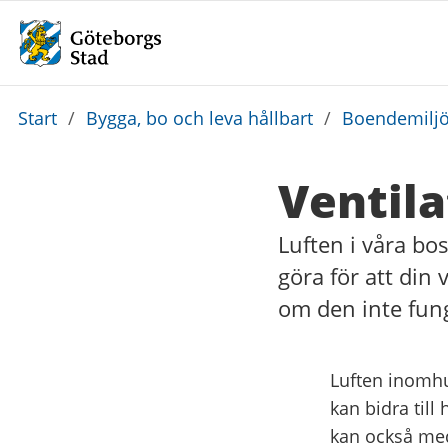
Du
Start
/
Bygga, bo och leva hållbart
/
Boendemiljö,
är
här:
Ventila
Luften i våra bo
göra för att din
om den inte fun
Luften inomhus
kan bidra till
kan också medf