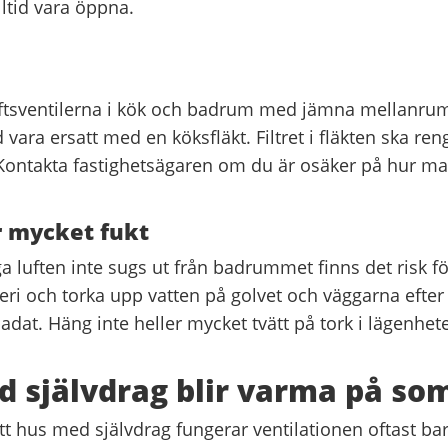
ltid vara öppna.
ftsventilerna i kök och badrum med jämna mellanrum.
 vara ersatt med en köksfläkt. Filtret i fläkten ska re
Kontakta fastighetsägaren om du är osäker på hur ma
r mycket fukt
 luften inte sugs ut från badrummet finns det risk fö
eri och torka upp vatten på golvet och väggarna efter
dat. Häng inte heller mycket tvätt på tork i lägenhet
 självdrag blir varma på s
tt hus med självdrag fungerar ventilationen oftast ba