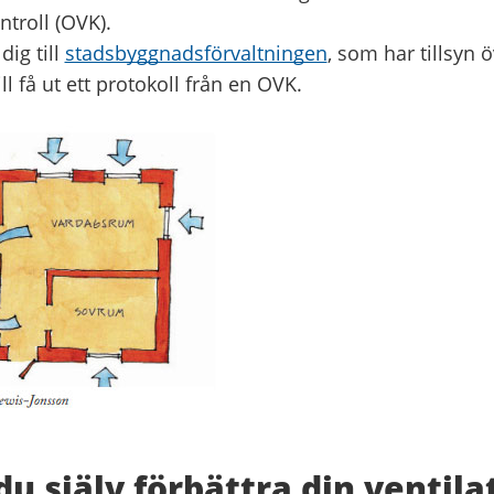
ntroll (OVK).
ig till
stadsbyggnadsförvaltningen
, som har tillsyn 
ll få ut ett protokoll från en OVK.
du själv förbättra din ventila