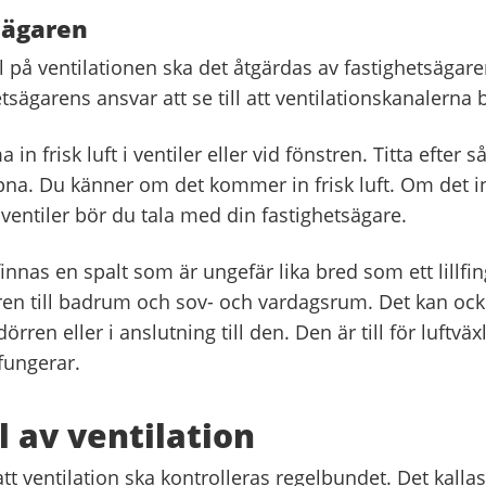
sägaren
l på ventilationen ska det åtgärdas av fastighetsägare
tsägarens ansvar att se till att ventilationskanalerna 
n frisk luft i ventiler eller vid fönstren. Titta efter så
pna. Du känner om det kommer in frisk luft. Om det in
ventiler bör du tala med din fastighetsägare.
innas en spalt som är ungefär lika bred som ett lillfi
rren till badrum och sov- och vardagsrum. Det kan ock
 dörren eller i anslutning till den. Den är till för luftväx
fungerar.
l av ventilation
att ventilation ska kontrolleras regelbundet. Det kallas