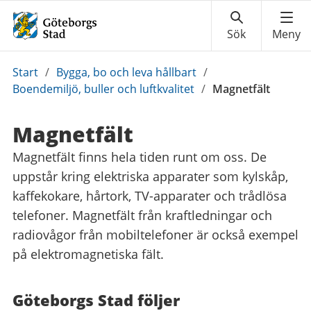
Du
Start
/
Bygga, bo och leva hållbart
/
är
Boendemiljö, buller och luftkvalitet
/
Magnetfält
här:
Magnetfält
Magnetfält finns hela tiden runt om oss. De
uppstår kring elektriska apparater som kylskåp,
kaffekokare, hårtork, TV-apparater och trådlösa
telefoner. Magnetfält från kraftledningar och
radiovågor från mobiltelefoner är också exempel
på elektromagnetiska fält.
Göteborgs Stad följer