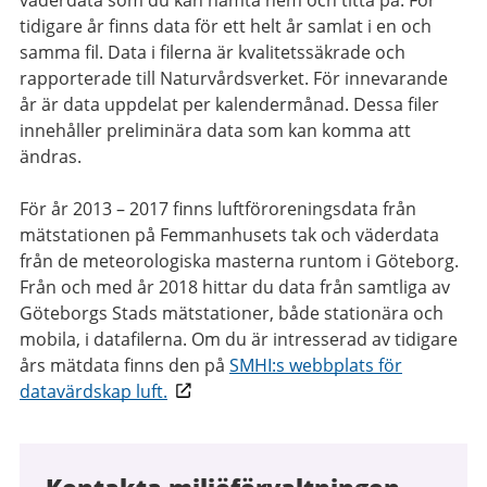
väderdata som du kan hämta hem och titta på. För
tidigare år finns data för ett helt år samlat i en och
samma fil. Data i filerna är kvalitetssäkrade och
rapporterade till Naturvårdsverket. För innevarande
år är data uppdelat per kalendermånad. Dessa filer
innehåller preliminära data som kan komma att
ändras.
För år 2013 – 2017 finns luftföroreningsdata från
mätstationen på Femmanhusets tak och väderdata
från de meteorologiska masterna runtom i Göteborg.
Från och med år 2018 hittar du data från samtliga av
Göteborgs Stads mätstationer, både stationära och
mobila, i datafilerna. Om du är intresserad av tidigare
års mätdata finns den på
SMHI:s webbplats för
datavärdskap luft.