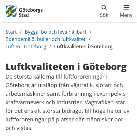
Du
Start
/
Bygga, bo och leva hållbart
/
är
Boendemiljö, buller och luftkvalitet
/
här:
Luften i Göteborg
/
Luftkvaliteten i Göteborg
Luftkvaliteten i Göteborg
De största källorna till luftföroreningar i
Göteborg är utsläpp från vägtrafik, sjöfart och
arbetsmaskiner samt förbränning i exempelvis
kraftvärmeverk och industrier. Vägtrafiken står
för det enskilt största bidraget till höga halter av
luftföroreningar på platser där människor bor
och vistas.