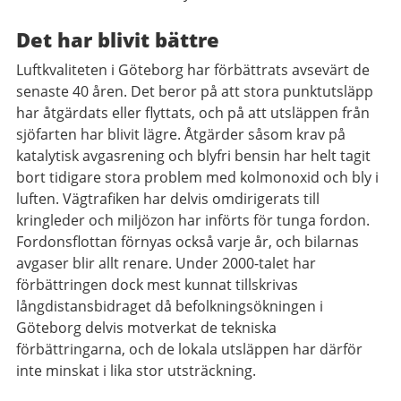
Det har blivit bättre
Luftkvaliteten i Göteborg har förbättrats avsevärt de
senaste 40 åren. Det beror på att stora punktutsläpp
har åtgärdats eller flyttats, och på att utsläppen från
sjöfarten har blivit lägre. Åtgärder såsom krav på
katalytisk avgasrening och blyfri bensin har helt tagit
bort tidigare stora problem med kolmonoxid och bly i
luften. Vägtrafiken har delvis omdirigerats till
kringleder och miljözon har införts för tunga fordon.
Fordonsflottan förnyas också varje år, och bilarnas
avgaser blir allt renare. Under 2000-talet har
förbättringen dock mest kunnat tillskrivas
långdistansbidraget då befolkningsökningen i
Göteborg delvis motverkat de tekniska
förbättringarna, och de lokala utsläppen har därför
inte minskat i lika stor utsträckning.