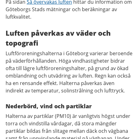
På sidan
Så övervakas luften
hittar du information om
Göteborgs Stads mätningar och beräkningar av
luftkvalitet.
Luften påverkas av väder och
topografi
Luftföroreningshalterna i Göteborg varierar beroende
på väderförhållanden. Höga vindhastigheter bidrar
ofta till lägre luftföroreningshalter, på grund av ökad
omblandning och utvädring av luften. Regn kan också
ha en rensande effekt. Halterna påverkas även
indirekt av temperatur, solinstrålning och lufttryck.
Nederbörd, vind och partiklar
Halterna av partiklar (PM10) är vanligtvis högst under
torra och vindstilla vårdagar, då stora mängder
partiklar bildas från slitage mellan däck och vägbana
samt från uppvirvlande material på vägbanan. Under