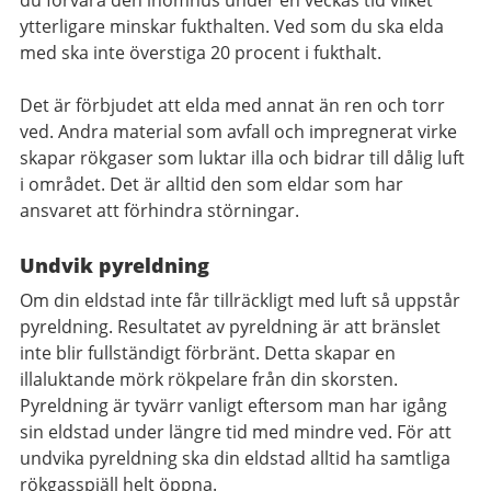
du förvara den inomhus under en veckas tid vilket
ytterligare minskar fukthalten. Ved som du ska elda
med ska inte överstiga 20 procent i fukthalt.
Det är förbjudet att elda med annat än ren och torr
ved. Andra material som avfall och impregnerat virke
skapar rökgaser som luktar illa och bidrar till dålig luft
i området. Det är alltid den som eldar som har
ansvaret att förhindra störningar.
Undvik pyreldning
Om din eldstad inte får tillräckligt med luft så uppstår
pyreldning. Resultatet av pyreldning är att bränslet
inte blir fullständigt förbränt. Detta skapar en
illaluktande mörk rökpelare från din skorsten.
Pyreldning är tyvärr vanligt eftersom man har igång
sin eldstad under längre tid med mindre ved. För att
undvika pyreldning ska din eldstad alltid ha samtliga
rökgasspjäll helt öppna.