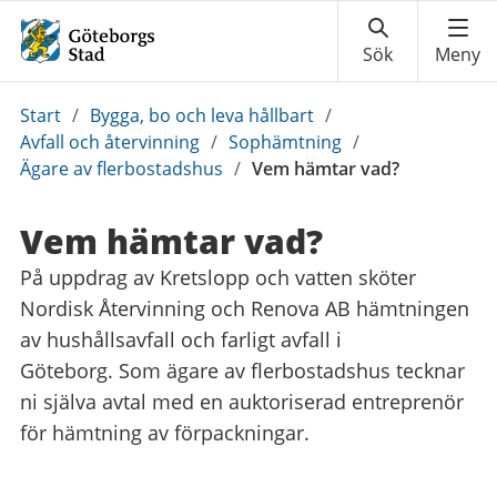
Du
Start
/
Bygga, bo och leva hållbart
/
är
Avfall och återvinning
/
Sophämtning
/
här:
Ägare av flerbostadshus
/
Vem hämtar vad?
Vem hämtar vad?
På uppdrag av Kretslopp och vatten sköter
Nordisk Återvinning och Renova AB hämtningen
av hushållsavfall och farligt avfall i
Göteborg. Som ägare av flerbostadshus tecknar
ni själva avtal med en auktoriserad entreprenör
för hämtning av förpackningar.