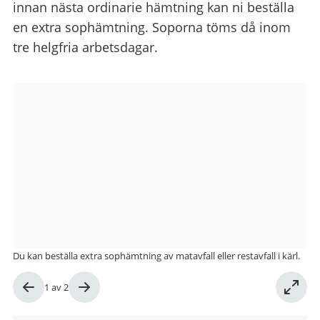
innan nästa ordinarie hämtning kan ni beställa
en extra sophämtning. Soporna töms då inom
tre helgfria arbetsdagar.
Bildgalleri
Du kan beställa extra sophämtning av matavfall eller restavfall i kärl.
Bild
1
av
2
1
av