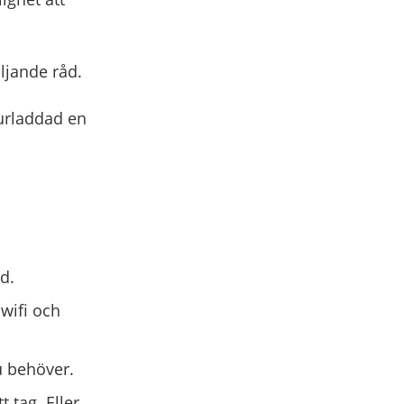
ljande råd.
 urladdad en
d.
wifi och
u behöver.
 tag. Eller