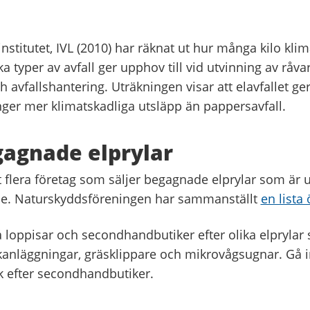
nstitutet, IVL (2010) har räknat ut hur många kilo kl
a typer av avfall ger upphov till vid utvinning av råvar
ch avfallshantering. Uträkningen visar att elavfallet ger
ger mer klimatskadliga utsläpp än pappersavfall.
agnade elprylar
et flera företag som säljer begagnade elprylar som är
de. Naturskyddsföreningen har sammanställt
en lista
å loppisar och secondhandbutiker efter olika elprylar
anläggningar, gräsklippare och mikrovågsugnar. Gå 
 efter secondhandbutiker.