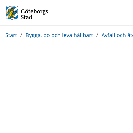
Du
Start
/
Bygga, bo och leva hållbart
/
Avfall och å
är
här: