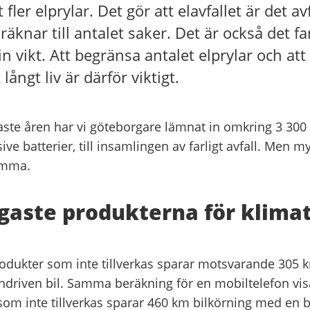
t fler elprylar. Det gör att elavfallet är det a
äknar till antalet saker. Det är också det farl
sin vikt. Att begränsa antalet elprylar och att
ångt liv är därför viktigt.
ste åren har vi göteborgare lämnat in omkring 3 300 t
sive batterier, till insamlingen av farligt avfall. Men my
emma.
igaste produkterna för klima
produkter som inte tillverkas sparar motsvarande 305 
driven bil. Samma beräkning för en mobiltelefon visa
som inte tillverkas sparar 460 km bilkörning med en 