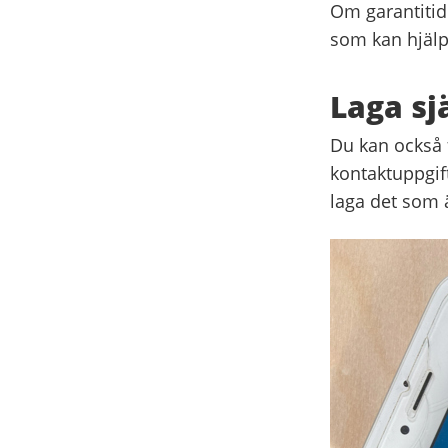
Om garantitide
som kan hjälpa
Laga sj
Du kan också f
kontaktuppgift
laga det som ä