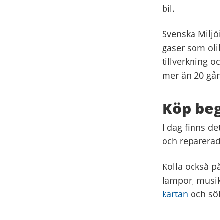
bil.
Svenska Miljöi
gaser som olik
tillverkning o
mer än 20 gån
Köp beg
I dag finns d
och reparera
Kolla också p
lampor, musik
kartan
och sök