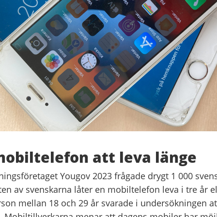
mobiltelefon att leva länge
ingsföretaget Yougov 2023 frågade drygt 1 000 svens
ften av svenskarna låter en mobiltelefon leva i tre år el
rson mellan 18 och 29 år svarade i undersökningen at
. Mobiltillverkarna menar att dagens mobiler har möjl