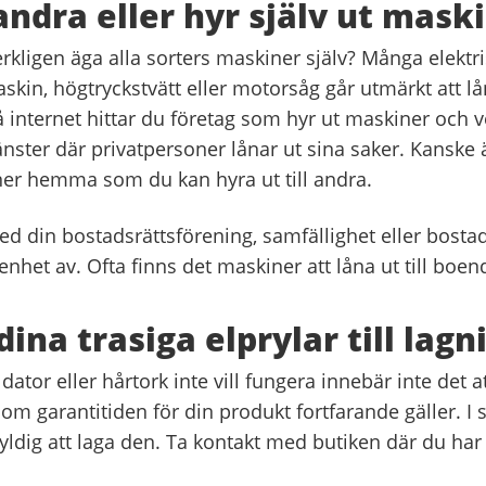
andra eller hyr själv ut mask
rkligen äga alla sorters maskiner själv? Många elektr
in, högtryckstvätt eller motorsåg går utmärkt att lån
å internet hittar du företag som hyr ut maskiner och v
änster där privatpersoner lånar ut sina saker. Kanske ä
er hemma som du kan hyra ut till andra.
ed din bostadsrättsförening, samfällighet eller bost
enhet av. Ofta finns det maskiner att låna ut till boen
ina trasiga elprylar till lagn
dator eller hårtork inte vill fungera innebär inte det a
 om garantitiden för din produkt fortfarande gäller. I s
kyldig att laga den. Ta kontakt med butiken där du har