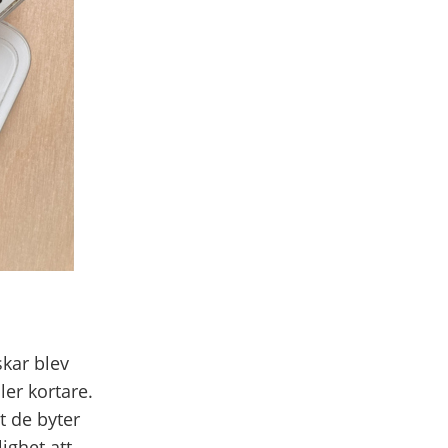
kar blev
ler kortare.
t de byter
ighet att