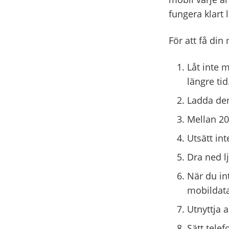
fungera klart 
För att få din
Låt inte m
längre tid
Ladda den 
Mellan 20
Utsätt int
Dra ned l
När du in
mobildata
Utnyttja 
Sätt telef