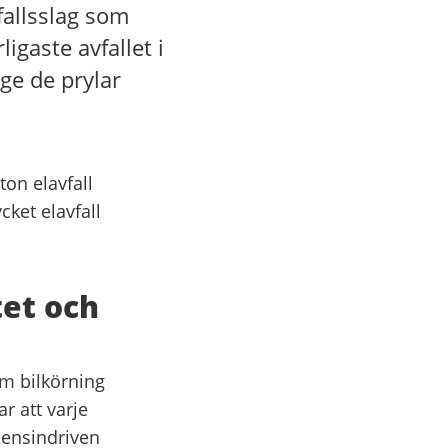
vfallsslag som
igaste avfallet i
 ge de prylar
on elavfall
cket elavfall
tet och
km bilkörning
r att varje
bensindriven