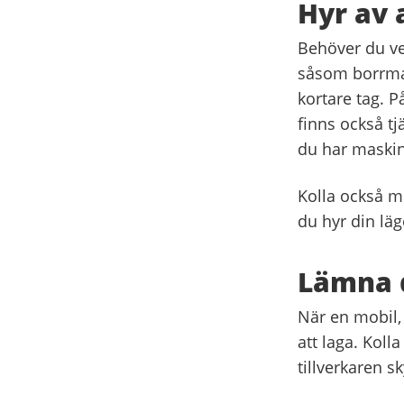
Hyr av 
Behöver du ve
såsom borrmask
kortare tag. P
finns också tj
du har maskin
Kolla också m
du hyr din läg
Lämna d
När en mobil, 
att laga. Kolla
tillverkaren s