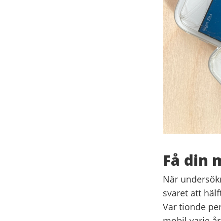
Få din 
När undersökn
svaret att häl
Var tionde pe
mobil varje år