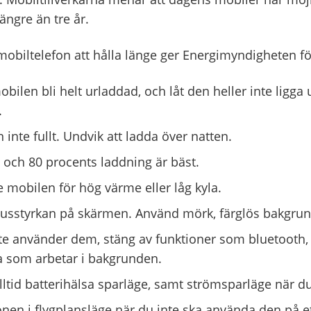
längre än tre år.
 mobiltelefon att hålla länge ger Energimyndigheten fö
obilen bli helt urladdad, och låt den heller inte ligga
.
inte fullt. Undvik att ladda över natten.
 och 80 procents laddning är bäst.
e mobilen för hög värme eller låg kyla.
jusstyrkan på skärmen. Använd mörk, färglös bakgrun
te använder dem, stäng av funktioner som bluetooth, 
 som arbetar i bakgrunden.
alltid batterihälsa sparläge, samt strömsparläge när d
onen i flygplansläge när du inte ska använda den på ett