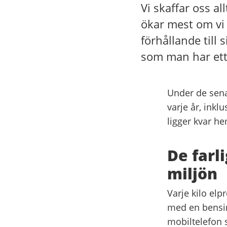
Vi skaffar oss all
ökar mest om vi r
förhållande till 
som man har ett l
Under de sena
varje år, inklu
ligger kvar h
De farl
miljön
Varje kilo el
med en bensin
mobiltelefon 