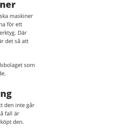
iner
iska maskiner
a för ett
erktyg. Där
r det så att
adsbolaget som
de.
ing
tt den inte går
å fall är
 köpt den.