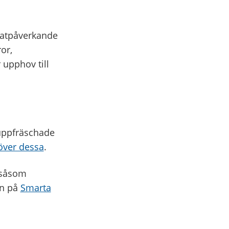
imatpåverkande
or,
 upphov till
 uppfräschade
 över dessa
.
 såsom
in på
Smarta