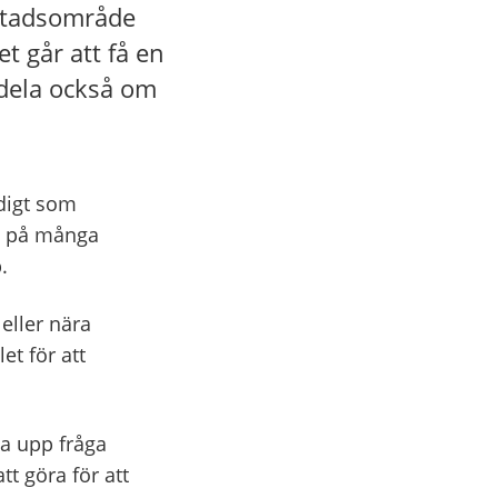
ostadsområde
t går att få en
ddela också om
idigt som
t på många
.
 eller nära
et för att
Ta upp fråga
tt göra för att