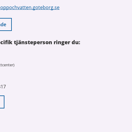
loppochvatten.goteborg.se
nde
cifik tjänsteperson ringer du:
tcenter)
317