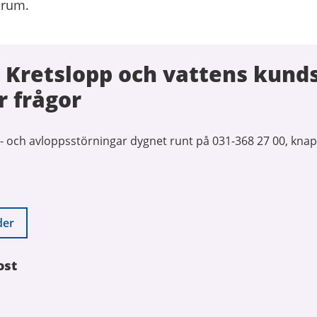
srum.
 Kretslopp och vattens kund
r frågor
- och avloppsstörningar dygnet runt på 031-368 27 00, knap
der
ost