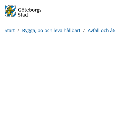
Du
Start
/
Bygga, bo och leva hållbart
/
Avfall och å
är
här: