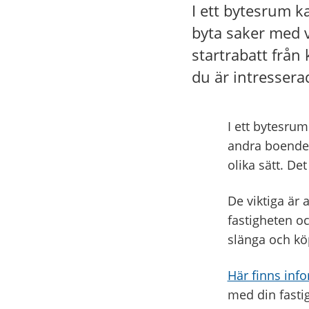
I ett bytesrum k
byta saker med v
startrabatt frå
du är intresserad
I ett bytesru
andra boende
olika sätt. De
De viktiga är 
fastigheten oc
slänga och kö
Här finns inf
med din fastig