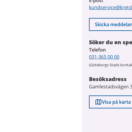
E-post
kundservice@krets
Skicka meddela
Söker du en spe
Telefon
031-365 00 00
(Göteborgs Stads kontak
Besöksadress
Gamlestadsvägen 
Visa på karta