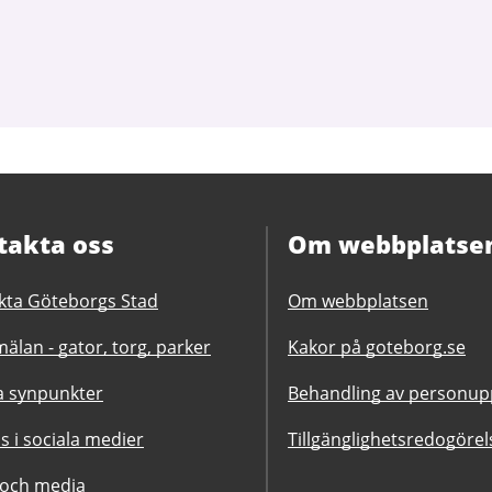
takta oss
Om webbplatse
kta Göteborgs Stad
Om webbplatsen
älan - gator, torg, parker
Kakor på goteborg.se
 synpunkter
Behandling av personupp
ss i sociala medier
Tillgänglighetsredogörel
 och media