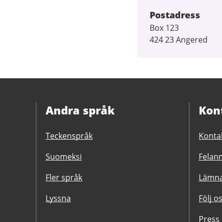
Postadress
Box 123
424 23 Angered
Andra språk
Kon
Teckenspråk
Konta
Suomeksi
Felanm
Fler språk
Lämna
Lyssna
Följ o
Press