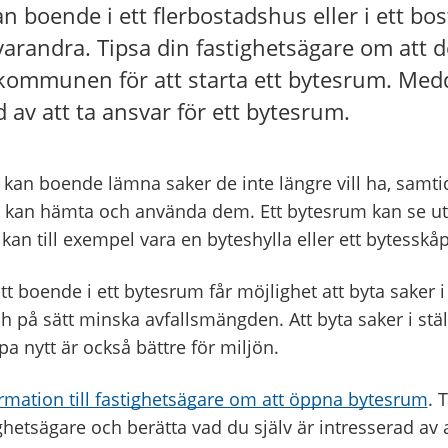
an boende i ett flerbostadshus eller i ett b
arandra. Tipsa din fastighetsägare om att de
n kommunen för att starta ett bytesrum. Me
 av att ta ansvar för ett bytesrum.
m kan boende lämna saker de inte längre vill ha, samt
 kan hämta och använda dem. Ett bytesrum kan se u
t kan till exempel vara en byteshylla eller ett bytesskåp
att boende i ett bytesrum får möjlighet att byta saker i
h på sätt minska avfallsmängden. Att byta saker i ställ
pa nytt är också bättre för miljön.
ormation till fastighetsägare om att öppna bytesrum
. 
hetsägare och berätta vad du själv är intresserad av a