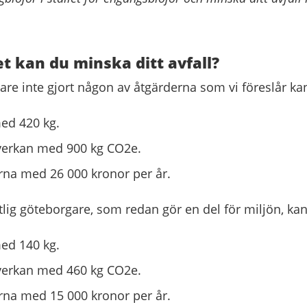
 kan du minska ditt avfall?
are inte gjort någon av åtgärderna som vi föreslår ka
med 420 kg.
er­kan med 900 kg CO2e.
na med 26 000 kronor per år.
lig göte­borgare, som redan gör en del för miljön, ka
med 140 kg.
er­kan med 460 kg CO2e.
na med 15 000 kronor per år.