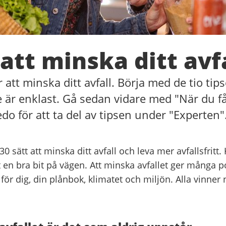
 att minska ditt avf
r att minska ditt avfall. Börja med de tio ti
e är enklast. Gå sedan vidare med "När du få
edo för att ta del av tipsen under "Experten"
 30 sätt att minska ditt avfall och leva mer avfallsfritt
en bra bit på vägen. Att minska avfallet ger många po
 för dig, din plånbok, klimatet och miljön. Alla vinner n