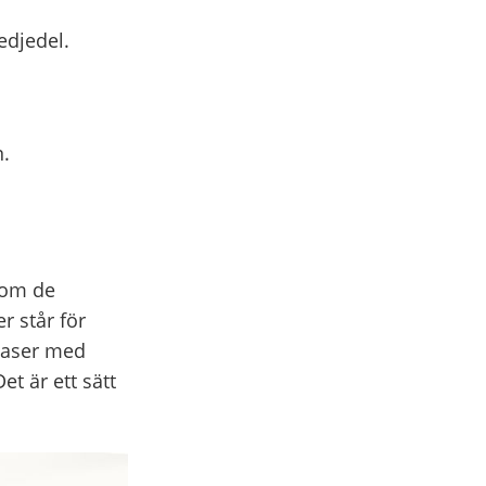
edjedel.
.
 om de
r står för
sgaser med
t är ett sätt