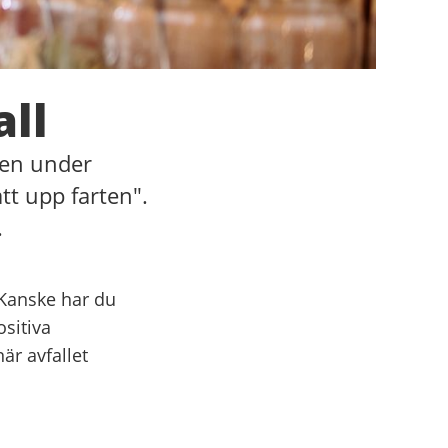
all
psen under
tt upp farten".
.
. Kanske har du
sitiva
är avfallet