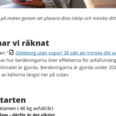
a på maten genom att planera dina inköp och minska ditt
har vi räknat
en "
Göteborg utan sopor! 30 sätt att minska ditt av
 av hur beräkningarna över effekterna för avfallsmäng
limatet är gjorda. Beräkningarna är gjorda under 202
 av källorna längst ner på sidan.
starten
eklamen (-40 kg avfall/år)
klam – därför är det viktigt