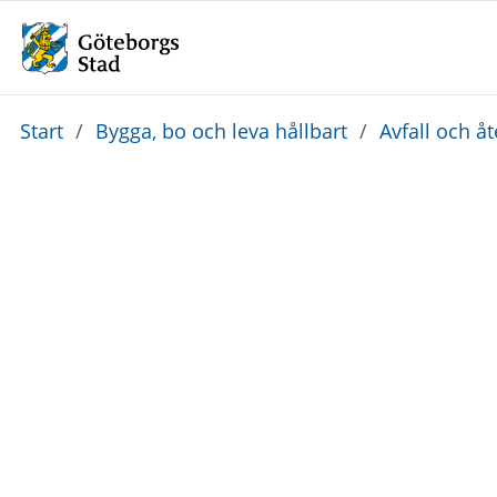
Du
Start
/
Bygga, bo och leva hållbart
/
Avfall och å
är
här: