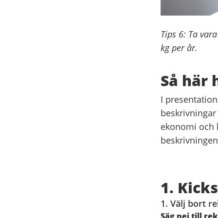
Tips 6: Ta var
kg per år.
Så här 
I presentation
beskrivningar
ekonomi och k
beskrivningen
1. Kick
1. Välj bort r
Säg nej till re