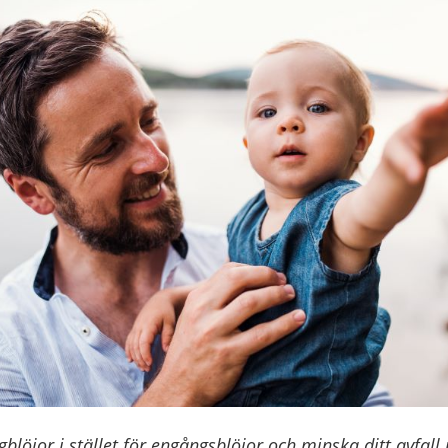
ygblöjor i stället för engångsblöjor och minska ditt avfal