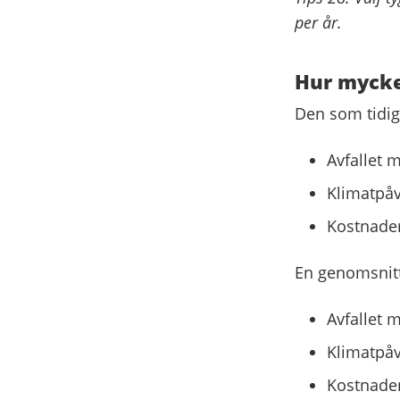
per år.
Hur mycket
Den som tidig
Avfallet 
Klimatpåv
Kostnader
En genomsnitt
Avfallet 
Klimatpåv
Kostnader