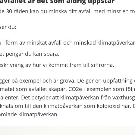
avfallet är det som aldrig uppstår
de 30 råden kan du minska ditt avfall med minst en tr
ser du:
a i form av minskat avfall och minskad klimatpåverkan
t pengar du kan spara.
skrivning av hur vi kommit fram till siffrorna.
gger på exempel och är grova. De ger en uppfattning
limatet som avfallet skapar. CO2e i exemplen som följe
valenter. Det betyder att klimatpåverkan från växthu
äknats om till den klimatpåverkan som koldioxid har. De
samlade klimatpåverkan.