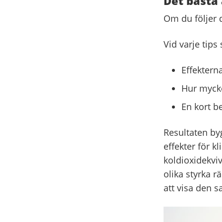
Det bästa 
Om du följer 
Vid varje tips 
Effektern
Hur mycke
En kort be
Resultaten by
effekter för k
koldioxidekvi
olika styrka r
att visa den 