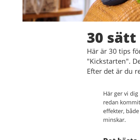
30 sätt
Här är 30 tips fö
"Kickstarten". D
Efter det är du r
Här ger vi dig
redan kommit 
effekter, både
minskar.