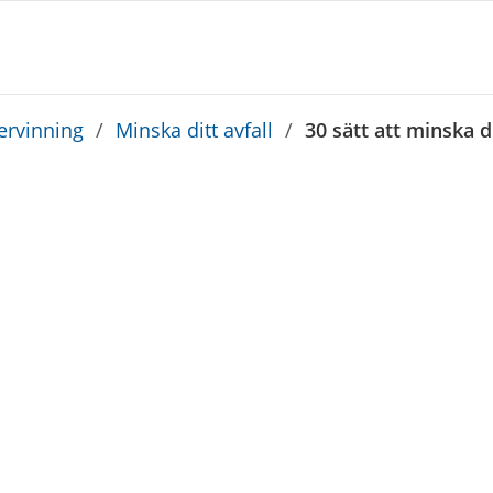
tervinning
/
Minska ditt avfall
/
30 sätt att minska di