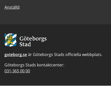
Anställd
Avsändare:
Göteborgs
Stad
goteborg.se
är Göteborgs Stads officiella webbplats.
Göteborgs Stads kontaktcenter:
Telefonnummer
031-365 00 00
till
Göteborgs
Stads
kontaktcenter: