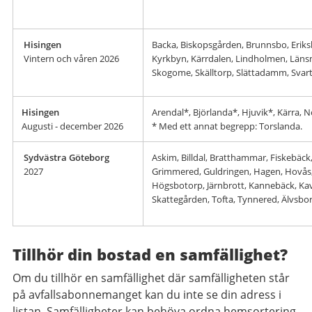
Hisingen
Backa, Biskopsgården, Brunnsbo, Eriksb
Vintern och våren 2026
Kyrkbyn, Kärrdalen, Lindholmen, Län
Skogome, Skälltorp, Slättadamm, Svar
Hisingen
Arendal*, Björlanda*, Hjuvik*, Kärra, 
Augusti - december
2026
* Med ett annat begrepp: Torslanda.
Sydvästra Göteborg
Askim, Billdal, Bratthammar, Fiskebäck
2027
Grimmered, Guldringen, Hagen, Hovå
Högsbotorp, Järnbrott, Kannebäck, Kav
Skattegården, Tofta, Tynnered, Älvsb
Tillhör din bostad en samfällighet?
Om du tillhör en samfällighet där samfälligheten står
på avfallsabonnemanget kan du inte se din adress i
listan. Samfälligheter kan behöva ordna hemsortering