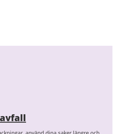
avfall
ackningar, använd dina saker längre och