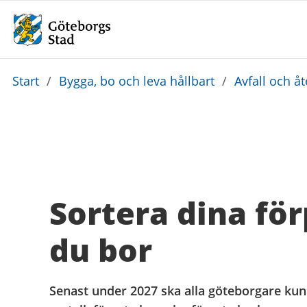
Du
Start
/
Bygga, bo och leva hållbart
/
Avfall och å
är
här:
Sortera dina fö
du bor
Senast under 2027 ska alla göteborgare kun