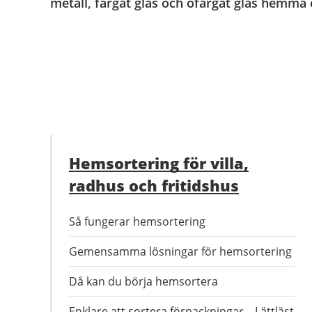
metall, färgat glas och ofärgat glas hemma
Hemsortering för villa,
radhus och fritidshus
Så fungerar hemsortering
Gemensamma lösningar för hemsortering
Då kan du börja hemsortera
Enklare att sortera förpackningar – Lättläst