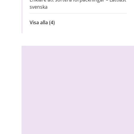
svenska
Visa alla
inom
(4)
Hemsortering
för
villa,
Relaterad
radhus
och
information
fritidshus