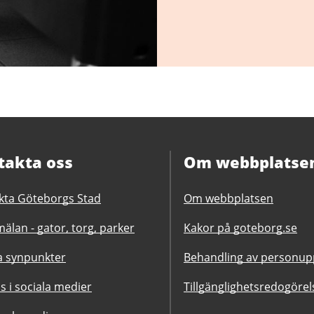
takta oss
Om webbplatse
kta Göteborgs Stad
Om webbplatsen
älan - gator, torg, parker
Kakor på goteborg.se
 synpunkter
Behandling av personupp
ss i sociala medier
Tillgänglighetsredogörel