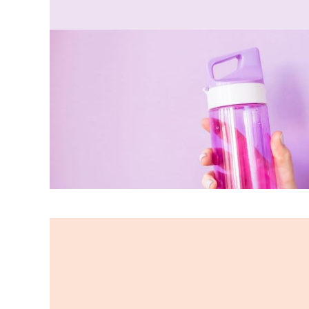
Relaterad
information