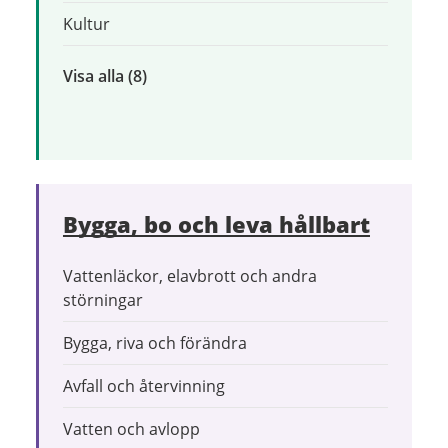
Kultur
Visa alla
inom
(8)
Uppleva
och
göra
Bygga, bo och leva hållbart
Vattenläckor, elavbrott och andra
störningar
Bygga, riva och förändra
Avfall och återvinning
Vatten och avlopp