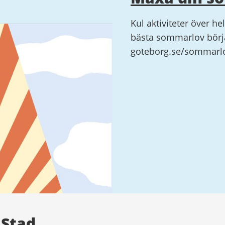
Kul aktiviteter över he
bästa sommarlov börja
goteborg.se/sommarl
 Stad