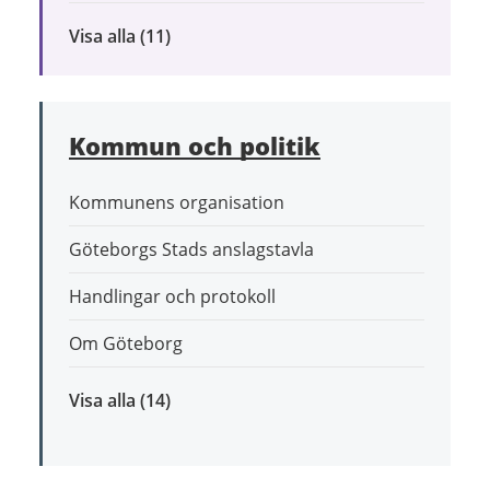
Visa alla
inom
(11)
Bygga,
bo
och
Kommun och politik
leva
hållbart
Kommunens organisation
Göteborgs Stads anslagstavla
Handlingar och protokoll
Om Göteborg
Visa alla
inom
(14)
Kommun
och
politik