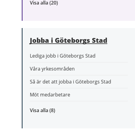
Visa alla
inom
(20)
Omsorg
och
stöd
Jobba i Göteborgs Stad
Lediga jobb i Göteborgs Stad
Våra yrkesområden
Så är det att jobba i Göteborgs Stad
Möt medarbetare
Visa alla
inom
(8)
Jobba
i
Göteborgs