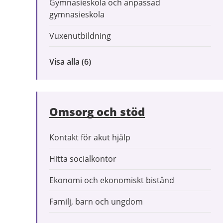
Gymnasieskola och anpassad
gymnasieskola
Vuxenutbildning
Visa alla
inom
(6)
Förskola
och
utbildning
Omsorg och stöd
Kontakt för akut hjälp
Hitta socialkontor
Ekonomi och ekonomiskt bistånd
Familj, barn och ungdom