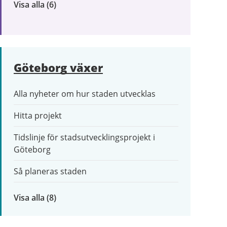
Visa alla
inom
(6)
Trafik
och
resor
Göteborg växer
Alla nyheter om hur staden utvecklas
Hitta projekt
Tidslinje för stadsutvecklingsprojekt i
Göteborg
Så planeras staden
Visa alla
inom
(8)
Göteborg
växer