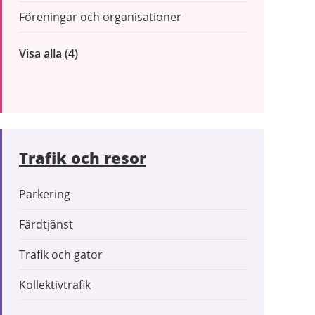
Föreningar och organisationer
Visa alla
inom
(4)
Företag
och
organisationer
Trafik och resor
Parkering
Färdtjänst
Trafik och gator
Kollektivtrafik