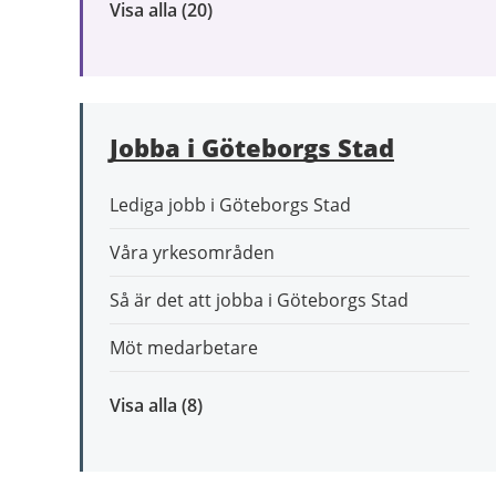
Visa alla
inom
(20)
Omsorg
och
stöd
Jobba i Göteborgs Stad
Lediga jobb i Göteborgs Stad
Våra yrkesområden
Så är det att jobba i Göteborgs Stad
Möt medarbetare
Visa alla
inom
(8)
Jobba
i
Göteborgs