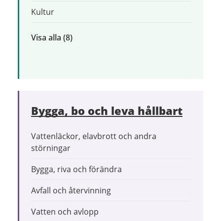
Kultur
Visa alla
inom
(8)
Uppleva
och
göra
Bygga, bo och leva hållbart
Vattenläckor, elavbrott och andra
störningar
Bygga, riva och förändra
Avfall och återvinning
Vatten och avlopp