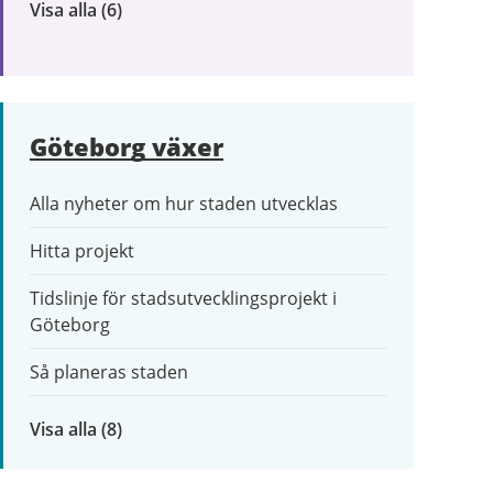
Visa alla
inom
(6)
Trafik
och
resor
Göteborg växer
Alla nyheter om hur staden utvecklas
Hitta projekt
Tidslinje för stadsutvecklingsprojekt i
Göteborg
Så planeras staden
Visa alla
inom
(8)
Göteborg
växer