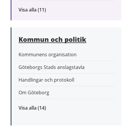
Visa alla
inom
(11)
Bygga,
bo
och
Kommun och politik
leva
hållbart
Kommunens organisation
Göteborgs Stads anslagstavla
Handlingar och protokoll
Om Göteborg
Visa alla
inom
(14)
Kommun
och
politik