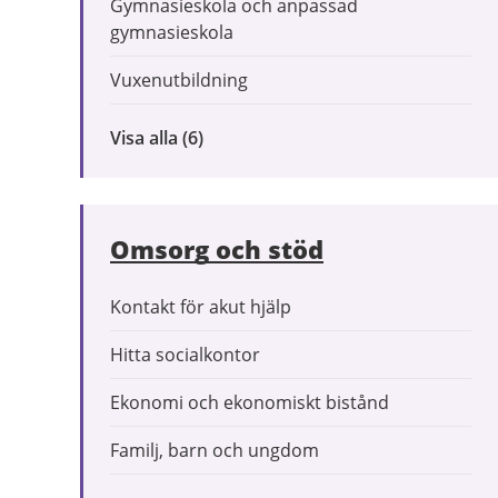
Gymnasieskola och anpassad
gymnasieskola
Vuxenutbildning
Visa alla
inom
(6)
Förskola
och
utbildning
Omsorg och stöd
Kontakt för akut hjälp
Hitta socialkontor
Ekonomi och ekonomiskt bistånd
Familj, barn och ungdom