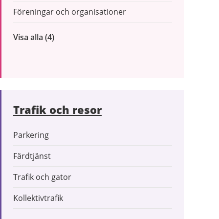
Föreningar och organisationer
Visa alla
inom
(4)
Företag
och
organisationer
Trafik och resor
Parkering
Färdtjänst
Trafik och gator
Kollektivtrafik