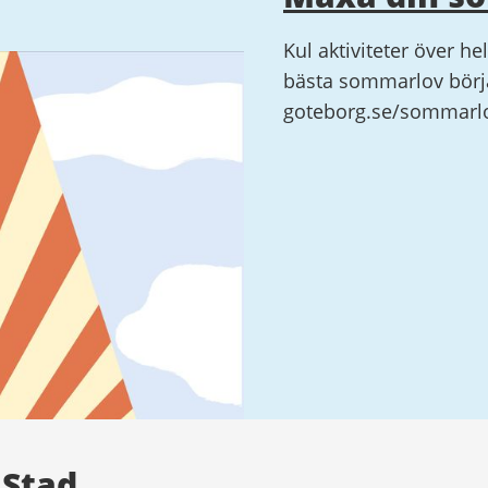
Kul aktiviteter över he
bästa sommarlov börja
goteborg.se/sommarl
 Stad