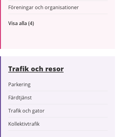
Föreningar och organisationer
Visa alla
inom
(4)
Företag
och
organisationer
Trafik och resor
Parkering
Färdtjänst
Trafik och gator
Kollektivtrafik