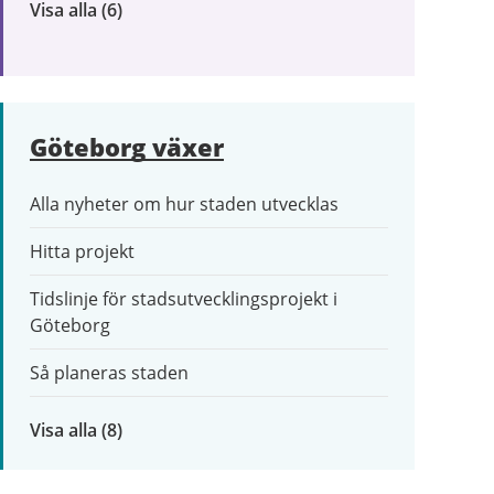
Visa alla
inom
(6)
Trafik
och
resor
Göteborg växer
Alla nyheter om hur staden utvecklas
Hitta projekt
Tidslinje för stadsutvecklingsprojekt i
Göteborg
Så planeras staden
Visa alla
inom
(8)
Göteborg
växer