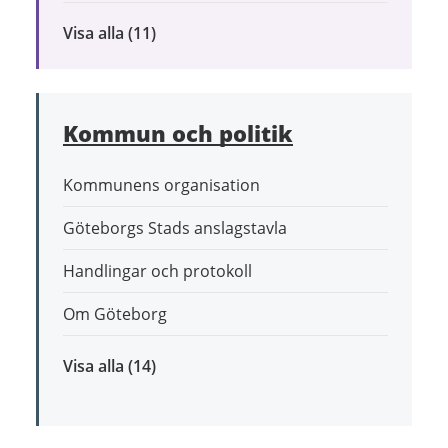
Visa alla
inom
(11)
Bygga,
bo
och
Kommun och politik
leva
hållbart
Kommunens organisation
Göteborgs Stads anslagstavla
Handlingar och protokoll
Om Göteborg
Visa alla
inom
(14)
Kommun
och
politik