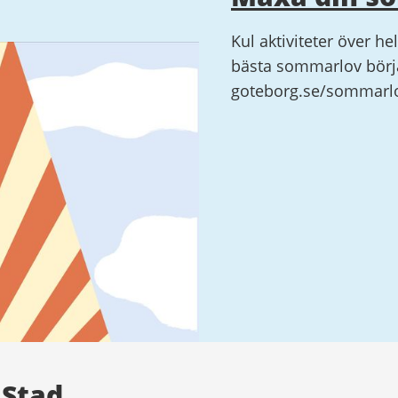
Kul aktiviteter över he
bästa sommarlov börja
goteborg.se/sommarl
 Stad