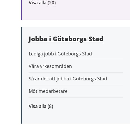
Visa alla
inom
(20)
Omsorg
och
stöd
Jobba i Göteborgs Stad
Lediga jobb i Göteborgs Stad
Våra yrkesområden
Så är det att jobba i Göteborgs Stad
Möt medarbetare
Visa alla
inom
(8)
Jobba
i
Göteborgs