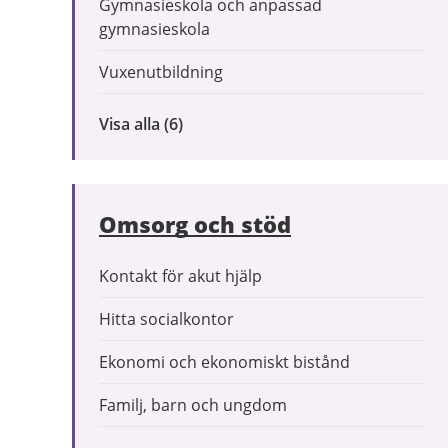
Gymnasieskola och anpassad
gymnasieskola
Vuxenutbildning
Visa alla
inom
(6)
Förskola
och
utbildning
Omsorg och stöd
Kontakt för akut hjälp
Hitta socialkontor
Ekonomi och ekonomiskt bistånd
Familj, barn och ungdom