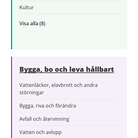
Kultur
Visa alla
inom
(8)
Uppleva
och
göra
Bygga, bo och leva hållbart
Vattenläckor, elavbrott och andra
störningar
Bygga, riva och förändra
Avfall och återvinning
Vatten och avlopp