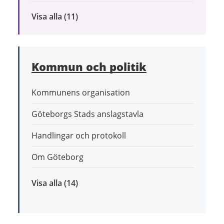
Visa alla
inom
(11)
Bygga,
bo
och
Kommun och politik
leva
hållbart
Kommunens organisation
Göteborgs Stads anslagstavla
Handlingar och protokoll
Om Göteborg
Visa alla
inom
(14)
Kommun
och
politik