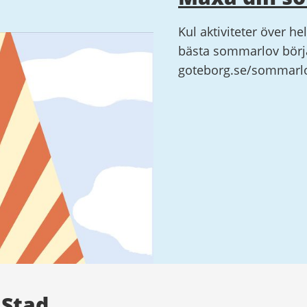
Kul aktiviteter över he
bästa sommarlov börja
goteborg.se/sommarl
 Stad