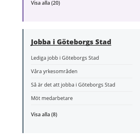
Visa alla
inom
(20)
Omsorg
och
stöd
Jobba i Göteborgs Stad
Lediga jobb i Göteborgs Stad
Våra yrkesområden
Så är det att jobba i Göteborgs Stad
Möt medarbetare
Visa alla
inom
(8)
Jobba
i
Göteborgs