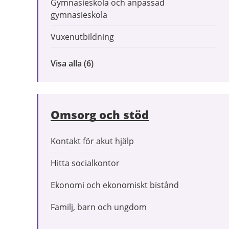
Gymnasieskola och anpassad
gymnasieskola
Vuxenutbildning
Visa alla
inom
(6)
Förskola
och
utbildning
Omsorg och stöd
Kontakt för akut hjälp
Hitta socialkontor
Ekonomi och ekonomiskt bistånd
Familj, barn och ungdom