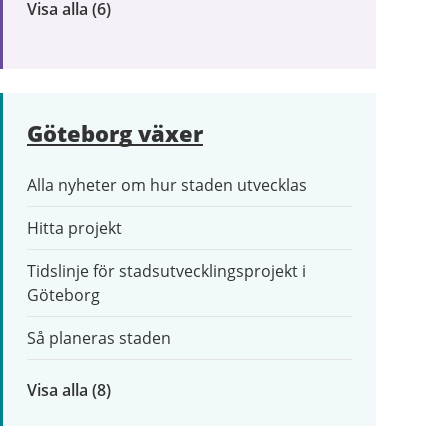
Visa alla
inom
(6)
Trafik
och
resor
Göteborg växer
Alla nyheter om hur staden utvecklas
Hitta projekt
Tidslinje för stadsutvecklingsprojekt i
Göteborg
Så planeras staden
Visa alla
inom
(8)
Göteborg
växer