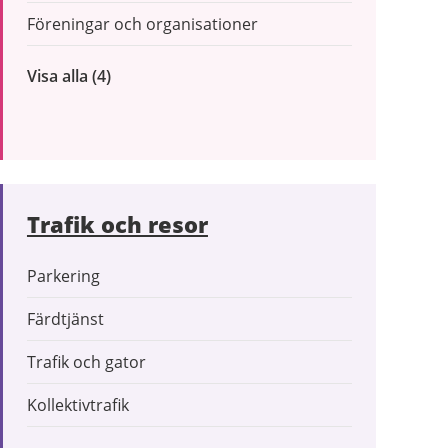
Föreningar och organisationer
Visa alla
inom
(4)
Företag
och
organisationer
Trafik och resor
Parkering
Färdtjänst
Trafik och gator
Kollektivtrafik