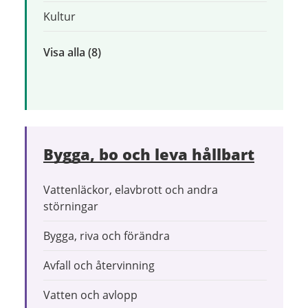
Kultur
Visa alla
inom
(8)
Uppleva
och
göra
Bygga, bo och leva hållbart
Vattenläckor, elavbrott och andra
störningar
Bygga, riva och förändra
Avfall och återvinning
Vatten och avlopp