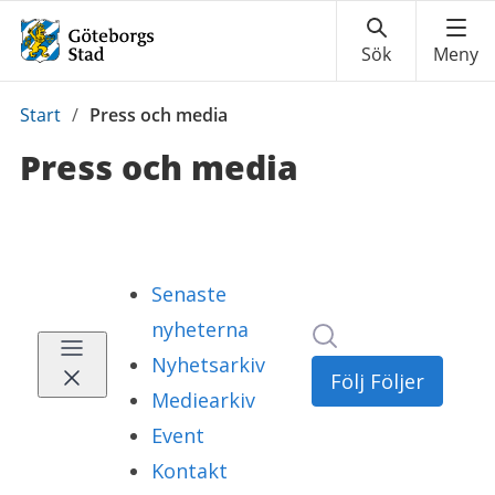
Du
Start
/
Press och media
är
Press och media
här: