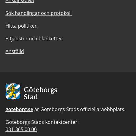
Anslagstavla
Sök handlingar och protokoll
Hitta politiker
E-tjänster och blanketter
Anställd
Avsändare:
Göteborgs
Stad
goteborg.se
är Göteborgs Stads officiella webbplats.
Göteborgs Stads kontaktcenter:
Telefonnummer
031-365 00 00