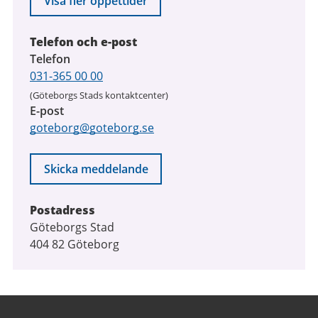
Visa fler öppettider
2026
Telefon och e-post
Telefon
031-365 00 00
(Göteborgs Stads kontaktcenter)
E-post
goteborg@goteborg.se
Skicka meddelande
Postadress
Göteborgs Stad
404 82 Göteborg