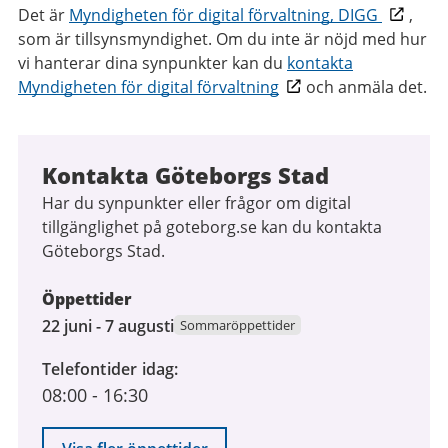
Det är
Myndigheten för digital förvaltning, DIGG
,
som är tillsynsmyndighet. Om du inte är nöjd med hur
vi hanterar dina synpunkter kan du
kontakta
Myndigheten för digital förvaltning
och anmäla det.
Kontakta Göteborgs Stad
Har du synpunkter eller frågor om digital
tillgänglighet på goteborg.se kan du kontakta
Göteborgs Stad.
Öppettider
22
22 juni - 7 augusti
Sommaröppettider
juni
Telefontider idag
2026
08:00
-
16:30
till
7
augusti