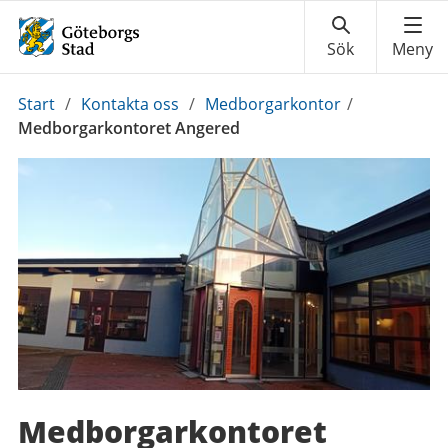
Du
Start
/
Kontakta oss
/
Medborgarkontor
/
är
Medborgarkontoret Angered
här:
Medborgarkontoret