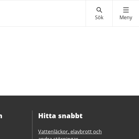
n
Hitta snabbt
Vattenläckor, elavbrott och