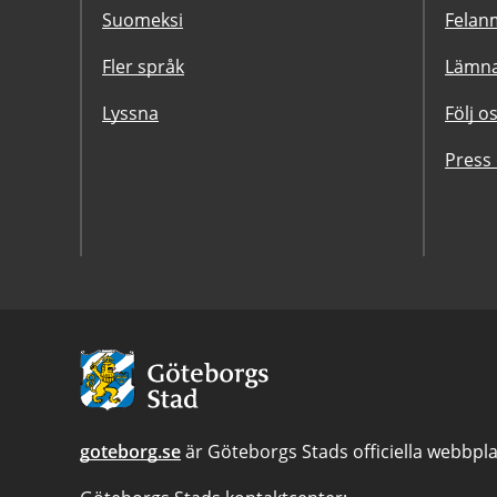
Suomeksi
Felanm
Fler språk
Lämna
Lyssna
Följ o
Press
Avsändare:
Göteborgs
Stad
goteborg.se
är Göteborgs Stads officiella webbpla