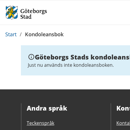
Du
Start
/
Kondoleansbok
är
här:
Göteborgs Stads kondoleansbo
Just nu används inte kondoleansboken.
Andra språk
Kon
Teckenspråk
Konta