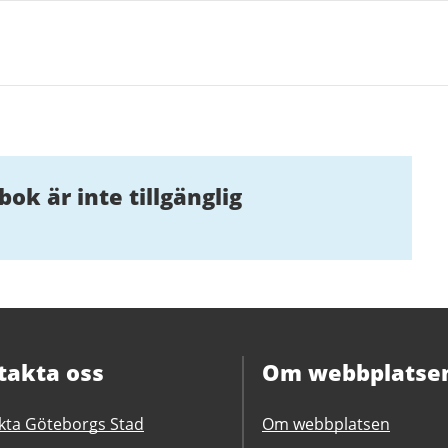
k är inte tillgänglig
takta oss
Om webbplatse
kta Göteborgs Stad
Om webbplatsen