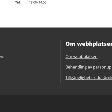
Tid
13:00–14:00
Om webbplatse
en.
Om webbplatsen
Behandling av personupp
Tillgänglighetsredogörel