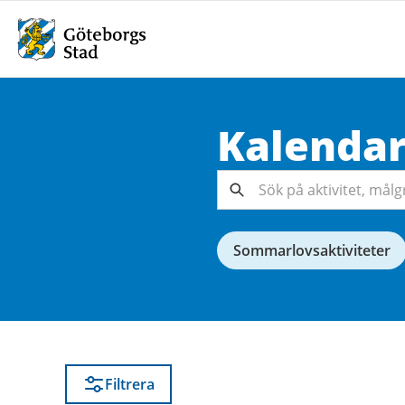
Kalenda
Sök på
aktivitet,
målgrupp,
Sök
arrangör...
Sommarlovsaktiviteter
Filtrera