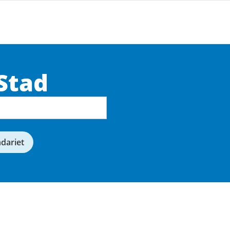
Stad
ndariet