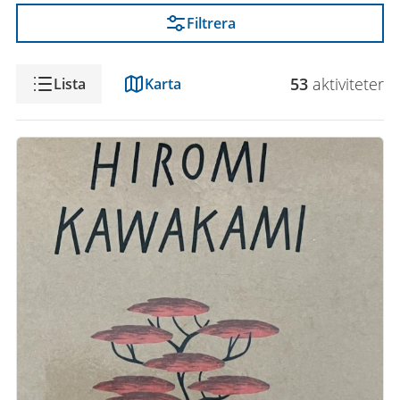
Filtrera
Visning
53
aktivitet
er
Lista
Karta