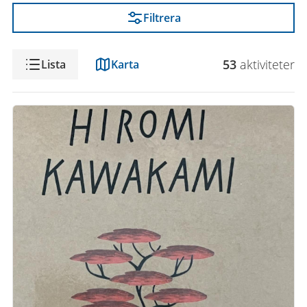
Filtrera
Visning
53
aktivitet
er
Lista
Karta