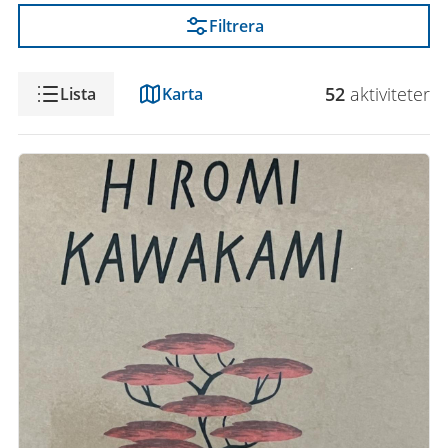
Filtrera
Visning
52
aktivitet
er
Lista
Karta