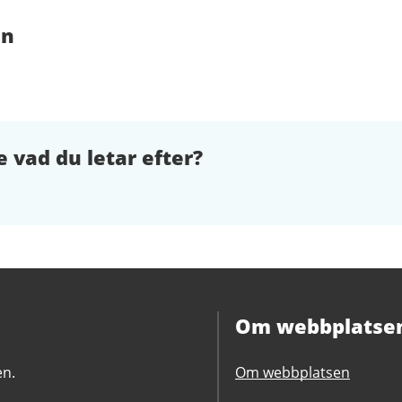
en
e vad du letar efter?
Om webbplatse
en.
Om webbplatsen