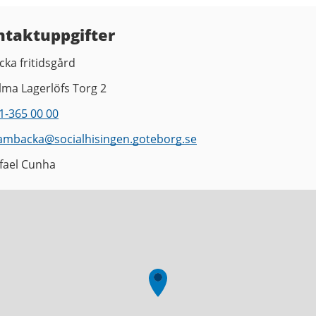
ntaktuppgifter
cka fritidsgård
lma Lagerlöfs Torg 2
1-365 00 00
ambacka
@
socialhisingen.goteborg.se
fael Cunha