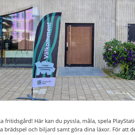
 fritidsgård! Här kan du pyssla, måla, spela PlaySta
a brädspel och biljard samt göra dina läxor. För att 