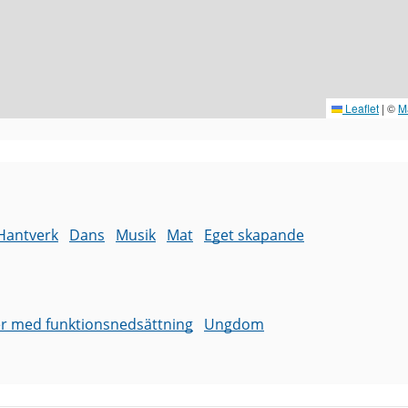
Leaflet
|
©
M
Hantverk
Dans
Musik
Mat
Eget skapande
r med funktionsnedsättning
Ungdom