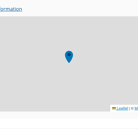
nformation
Leaflet
|
©
M