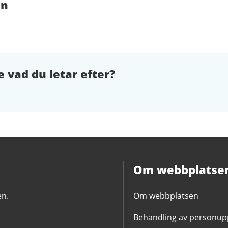
en
e vad du letar efter?
Om webbplatse
en.
Om webbplatsen
Behandling av personupp