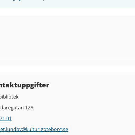
ntaktuppgifter
ibliotek
ndaregatan 12A
71 01
ket.lundby
@
kultur.goteborg.se