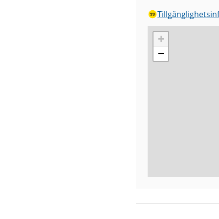
Tillgänglighetsi
+
−