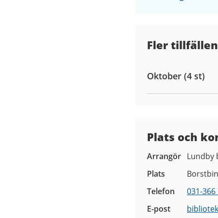
Fler tillfällen
Oktober (4 st)
Plats och ko
Arrangör
Lundby b
Plats
Borstbi
Telefon
031-366 
E-post
bibliote