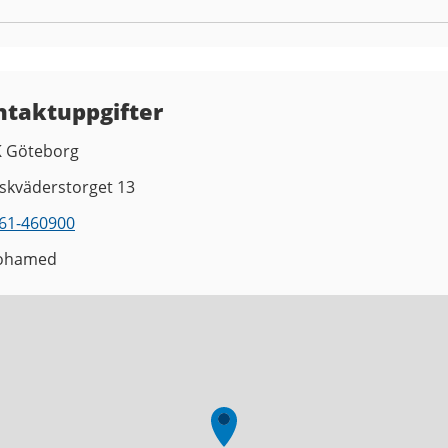
ntaktuppgifter
K Göteborg
iskväderstorget 13
61-460900
ohamed