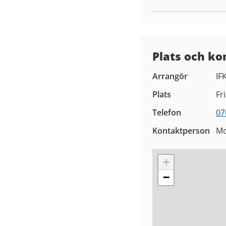
Plats och ko
Arrangör
IF
Plats
Fr
Telefon
07
Kontaktperson
M
+
−