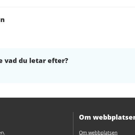
en
e vad du letar efter?
Om webbplatse
en.
Om webbplatsen