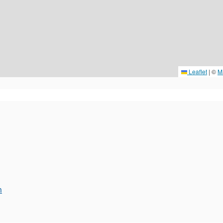
Leaflet
|
©
M
m