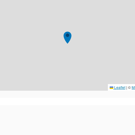
Leaflet
|
©
M