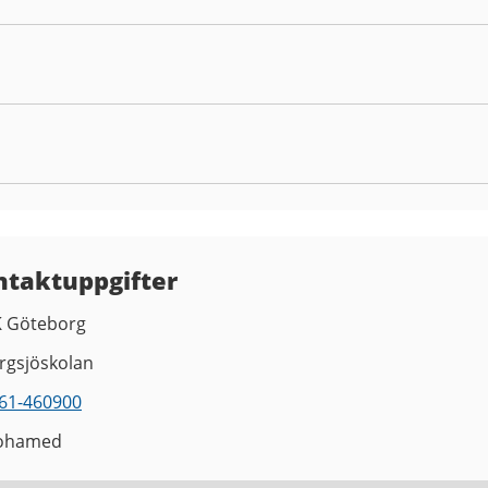
ntaktuppgifter
K Göteborg
rgsjöskolan
61-460900
ohamed