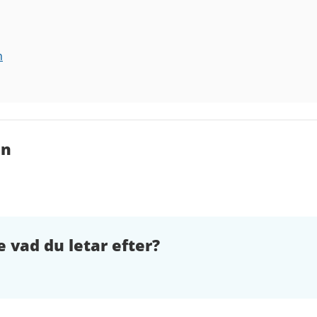
n
en
e vad du letar efter?