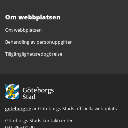
Om webbplatsen
Om webbplatsen
Behandling av personuppgifter
Tillgänglighetsredogörelse
Avsändare
goteborg.se
är Göteborgs Stads officiella webbplats.
Göteborgs Stads kontaktcenter:
Telefonnummer
031-365 00 00