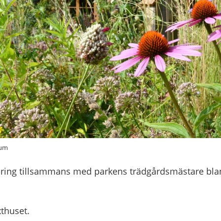
eum
dring tillsammans med parkens trädgårdsmästare b
xthuset.