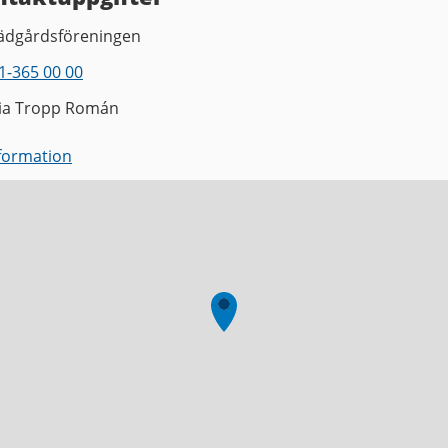
ädgårdsföreningen
1-365 00 00
lia Tropp Román
nformation