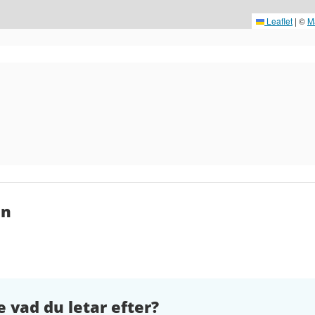
Leaflet
|
©
M
en
e vad du letar efter?