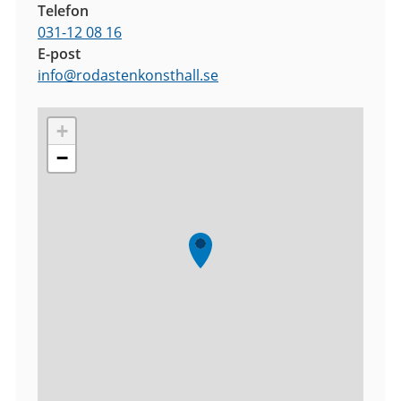
Telefon
031-12 08 16
E-post
info
@
rodastenkonsthall.se
+
−