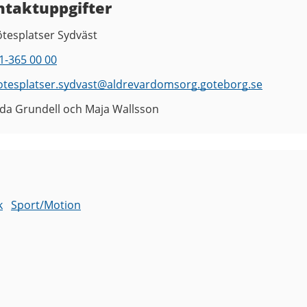
ntaktuppgifter
tesplatser Sydväst
1-365 00 00
tesplatser.sydvast
@
aldrevardomsorg.goteborg.se
ida Grundell och Maja Wallsson
k
Sport/Motion