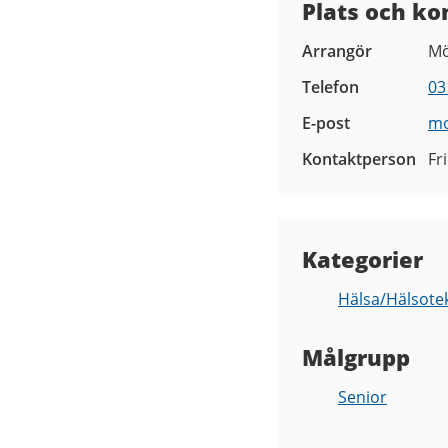
Plats och ko
Arrangör
Mö
Telefon
03
E-post
mo
Kontaktperson
Fr
Kategorier
Hälsa/Hälsote
Målgrupp
Senior