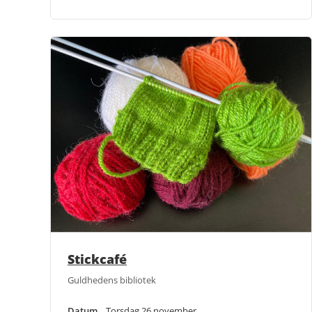
Stickcafé
Guldhedens bibliotek
Datum
Torsdag 26 november