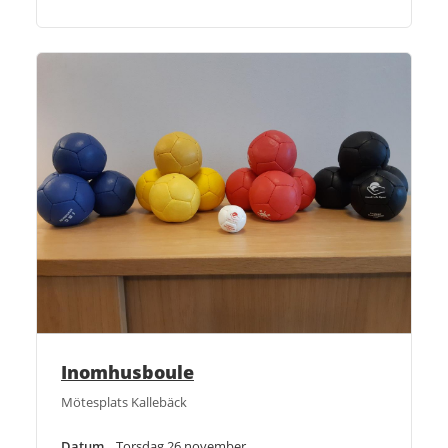
Inomhusboule
Mötesplats Kallebäck
Datum
Torsdag 26 november