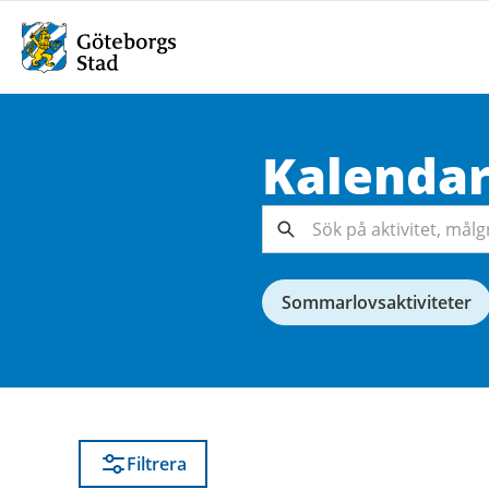
Kalenda
Sök på
aktivitet,
målgrupp,
Sök
arrangör...
Sommarlovsaktiviteter
Filtrera