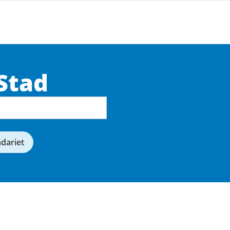
Stad
ndariet