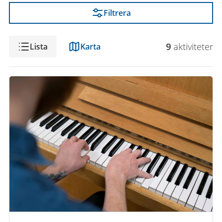
Filtrera
Visning
9
aktivitet
er
Lista
Karta