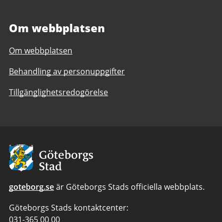
Om webbplatsen
Om webbplatsen
Behandling av personuppgifter
Tillgänglighetsredogörelse
Avsändare
goteborg.se
är Göteborgs Stads officiella webbplats.
Göteborgs Stads kontaktcenter:
Telefonnummer
031-365 00 00