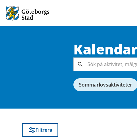
Kalenda
Sök på
aktivitet,
målgrupp,
Sök
arrangör...
Sommarlovsaktiviteter
Filtrera