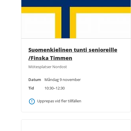
Suomenkielinen tunti senioreille
/Finska Timmen
Mötesplatser Nordost
Datum
Måndag 9 november
Tid
10:30–12:30
Upprepas vid fler tillfällen