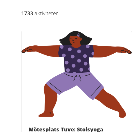
1733
aktivitet
er
Mötesplats Tuve: Stolsyoga