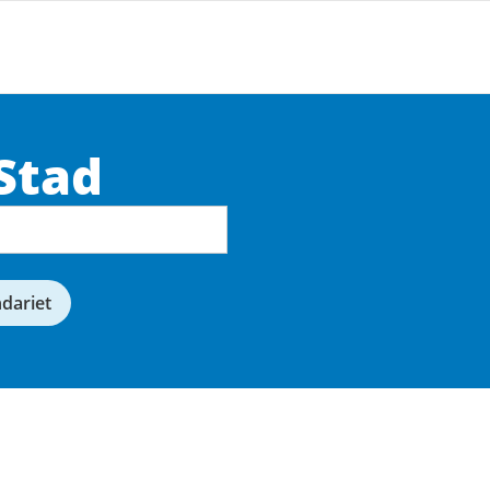
Stad
ndariet