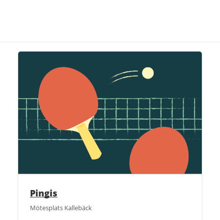
Pingis
Mötesplats Kallebäck