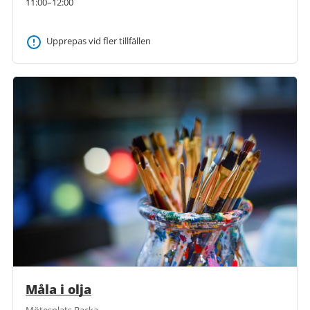
11:00–12:00
Upprepas vid fler tillfällen
Måla i olja
Mötesplats Backa