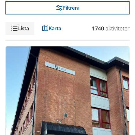
Filtrera
Visning
1740
aktivitet
er
Lista
Karta