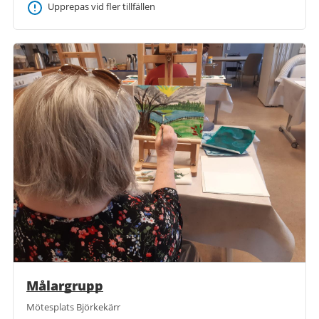
Upprepas vid fler tillfällen
Målargrupp
Mötesplats Björkekärr