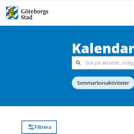
Kalenda
Sök på
aktivitet,
målgrupp,
Sök
arrangör...
Sommarlovsaktiviteter
Filtrera