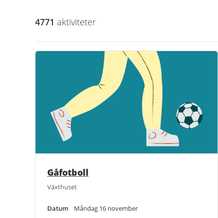
4771
aktivitet
er
Gåfotboll
Växthuset
Datum
Måndag 16 november