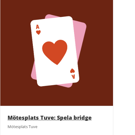
Mötesplats Tuve: Spela bridge
Mötesplats Tuve