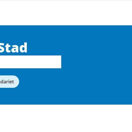
Stad
ndariet