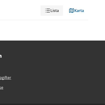
Visning
Lista
Karta
n
gifter
se