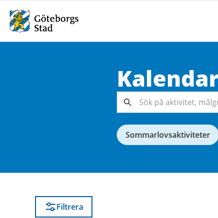
Kalenda
Sök på
aktivitet,
målgrupp,
Sök
arrangör...
Sommarlovsaktiviteter
Filtrera