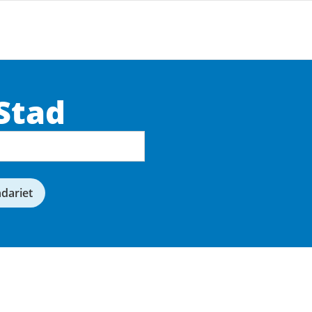
Stad
ndariet