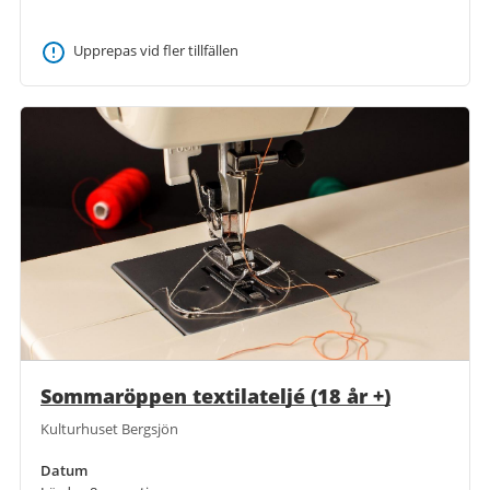
Upprepas vid fler tillfällen
Sommaröppen textilateljé (18 år +)
Kulturhuset Bergsjön
Datum