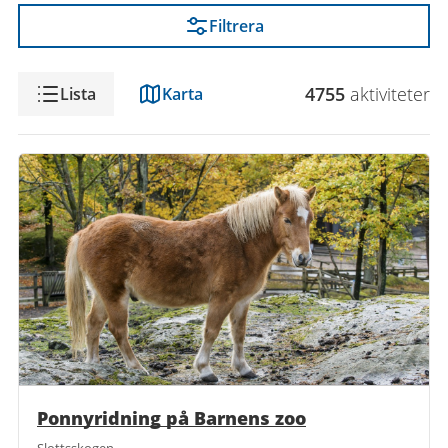
Filtrera
Visning
4755
aktivitet
er
Lista
Karta
Ponnyridning på Barnens zoo
Slottsskogen