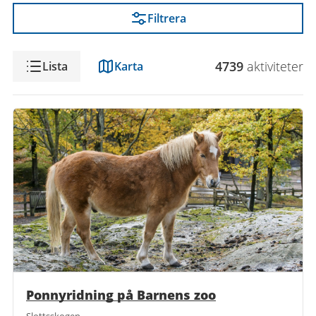
Filtrera
Visning
4739
aktivitet
er
Lista
Karta
Ponnyridning på Barnens zoo
Slottsskogen