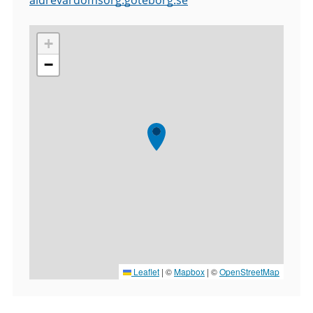
aldrevardomsorg.goteborg.se
+
−
Leaflet
|
©
Mapbox
| ©
OpenStreetMap