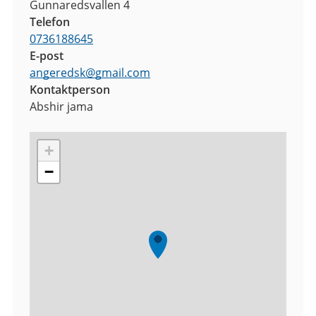
Gunnaredsvallen 4
Telefon
0736188645
E-post
angeredsk
@
gmail.com
Kontaktperson
Abshir jama
+
−