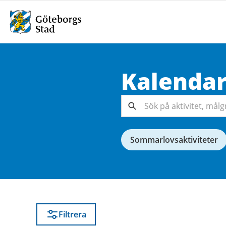
Kalenda
Sök på
aktivitet,
målgrupp,
Sök
arrangör...
Sommarlovsaktiviteter
Filtrera