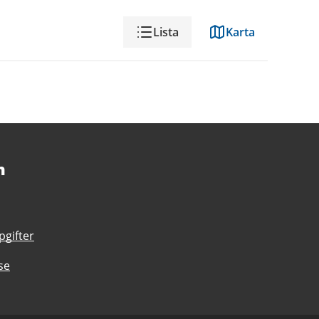
Visning
Lista
Karta
n
gifter
se