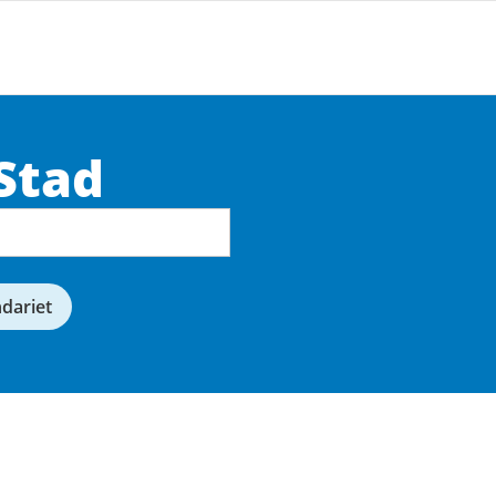
Stad
ndariet