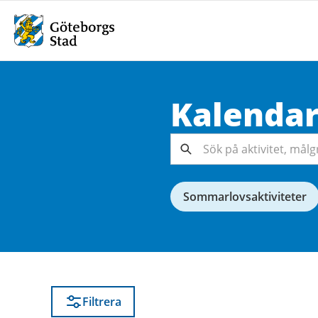
Kalenda
Sök på
aktivitet,
målgrupp,
Sök
arrangör...
Sommarlovsaktiviteter
Filtrera