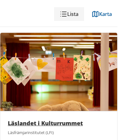
Visning
Lista
Karta
Läslandet i Kulturrummet
Läsfrämjarinstitutet (LFI)