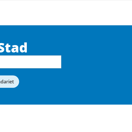
Stad
ndariet