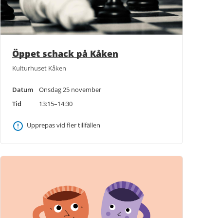
Öppet schack på Kåken
Kulturhuset Kåken
Datum
Onsdag 25 november
Tid
13:15–14:30
Upprepas vid fler tillfällen