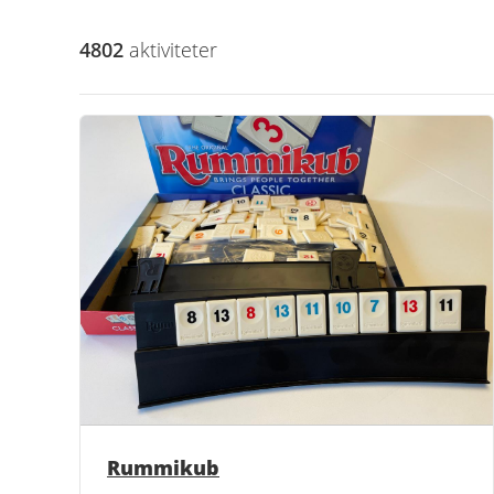
4802
aktivitet
er
Rummikub