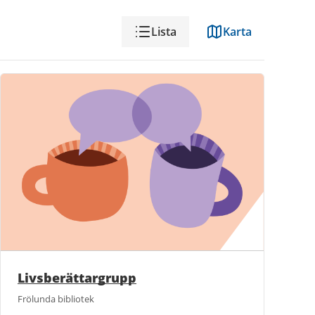
Visning
Lista
Karta
Livsberättargrupp
Frölunda bibliotek