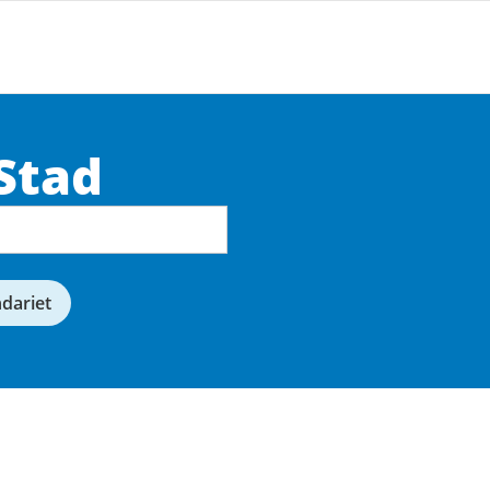
Stad
ndariet