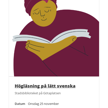
Högläsning på lätt svenska
Stadsbiblioteket på Götaplatsen
Datum
Onsdag 25 november