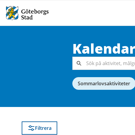
Kalenda
Sök på
aktivitet,
målgrupp,
Sök
arrangör...
Sommarlovsaktiviteter
Filtrera