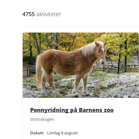
4755
aktivitet
er
Ponnyridning på Barnens zoo
Slottsskogen
Datum
Lördag 8 augusti