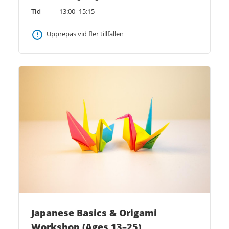
Tid
13:00–15:15
Upprepas vid fler tillfällen
Japanese Basics & Origami
Workshop (Ages 13–25)