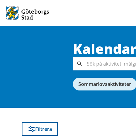
Kalenda
Sök på
aktivitet,
målgrupp,
Sök
arrangör...
Sommarlovsaktiviteter
Filtrera