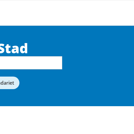
Stad
ndariet