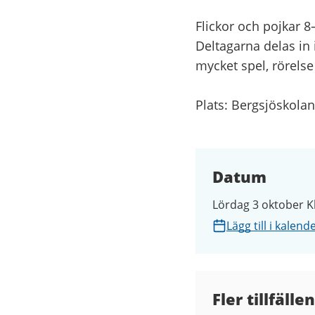
Flickor och pojkar 8–
Deltagarna delas in 
mycket spel, rörels
Plats: Bergsjöskolan
Datum
Lördag 3 oktober Kl
Lägg till i kalend
Fler tillfällen