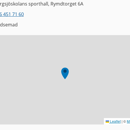
rgsjöskolans sporthall, Rymdtorget 6A
6 451 71 60
bdsemad
Leaflet
|
©
M