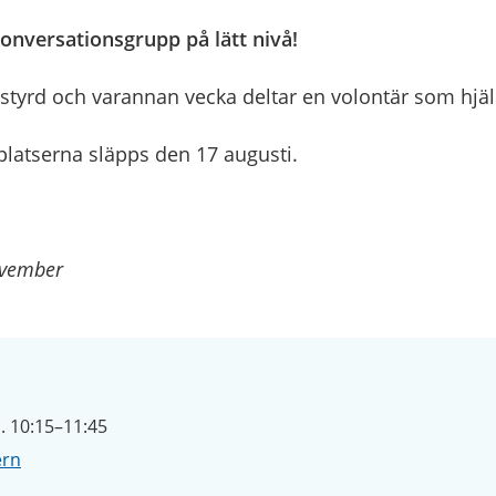
onversationsgrupp på lätt nivå!
rstyrd och varannan vecka deltar en volontär som hjä
platserna släpps den 17 augusti.
ovember
. 10:15–11:45
ern