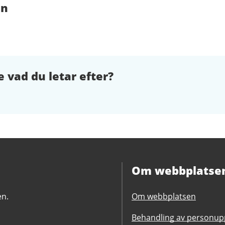
en
e vad du letar efter?
Om webbplatse
en.
Om webbplatsen
Behandling av personupp