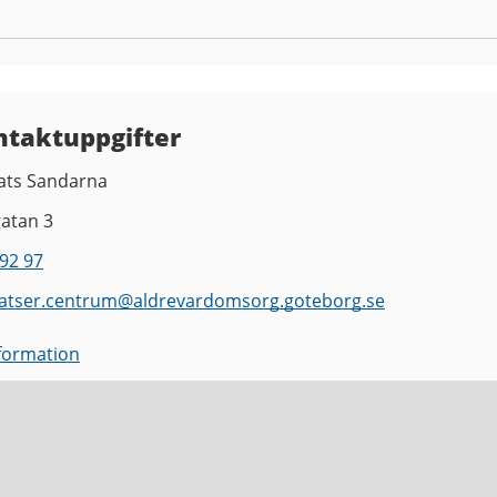
ntaktuppgifter
ats Sandarna
atan 3
92 97
atser.centrum
@
aldrevardomsorg.goteborg.se
nformation