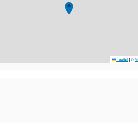
Leaflet
|
©
M