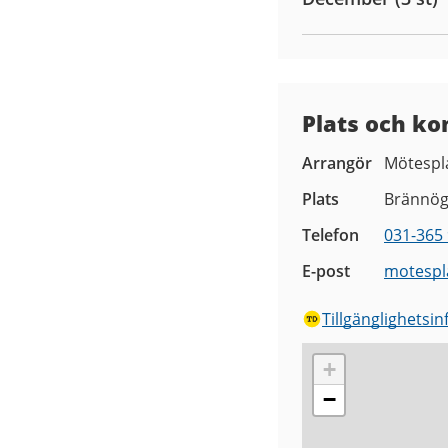
Plats och ko
Arrangör
Mötespl
Plats
Brännög
Telefon
031-365 
E-post
motespl
Tillgänglighetsi
+
−